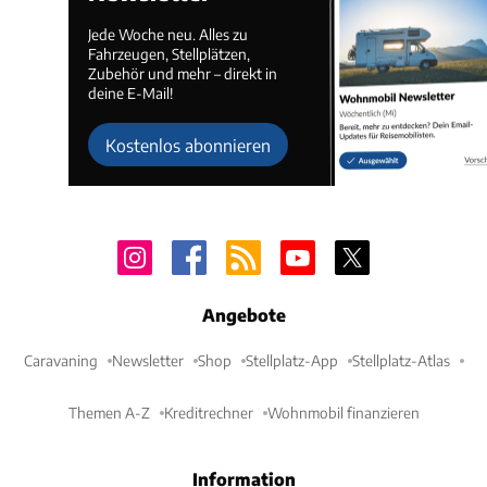
Jede Woche neu. Alles zu
Fahrzeugen, Stellplätzen,
Zubehör und mehr – direkt in
deine E-Mail!
Kostenlos abonnieren
Angebote
Caravaning
Newsletter
Shop
Stellplatz-App
Stellplatz-Atlas
Themen A-Z
Kreditrechner
Wohnmobil finanzieren
Information