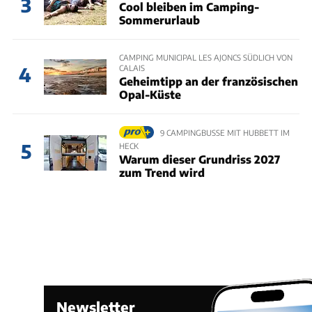
3
Cool bleiben im Camping-
Sommerurlaub
CAMPING MUNICIPAL LES AJONCS SÜDLICH VON
CALAIS
4
Geheimtipp an der französischen
Opal-Küste
9 CAMPINGBUSSE MIT HUBBETT IM
5
HECK
Warum dieser Grundriss 2027
zum Trend wird
Newsletter