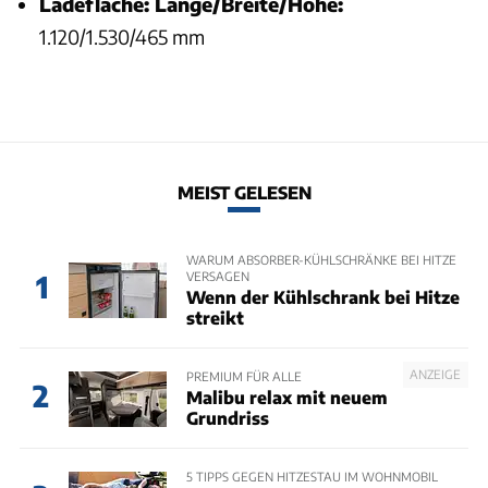
Ladefläche: Länge/Breite/Höhe:
1.120/1.530/465 mm
MEIST GELESEN
WARUM ABSORBER-KÜHLSCHRÄNKE BEI HITZE
VERSAGEN
1
Wenn der Kühlschrank bei Hitze
streikt
ANZEIGE
PREMIUM FÜR ALLE
2
Malibu relax mit neuem
Grundriss
5 TIPPS GEGEN HITZESTAU IM WOHNMOBIL