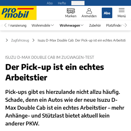
Abo
Hefte
Produkte
Abo
Marken
Anmelden
Menü
el
Finanzierung
Wohnmobile
Wohnwagen
Zubehör
Platzfinder
en
Zugfahrzeug
Isuzu D-Max Double Cab: Der Pick-up ist ein echtes Arbeitstier
ISUZU D-MAX DOUBLE CAB IM ZUGWAGEN-TEST
Der Pick-up ist ein echtes
Arbeitstier
Pick-ups gibt es hierzulande nicht allzu häufig.
Schade, denn ein Autos wie der neue Isuzu D-
Max Double Cab ist ein echtes Arbeitstier – mehr
Anhänge- und Stützlast bietet aktuell kein
anderer PKW.