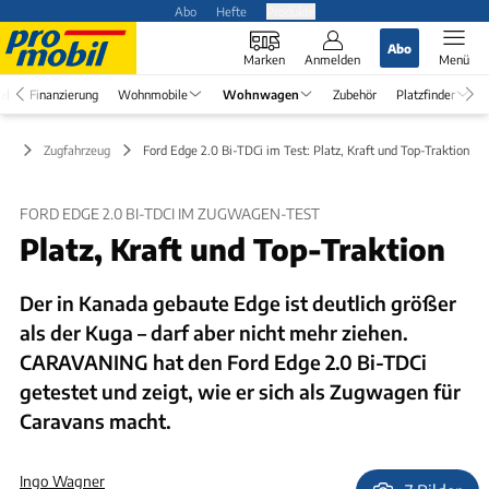
Abo
Hefte
Produkte
Abo
Marken
Anmelden
Menü
el
Finanzierung
Wohnmobile
Wohnwagen
Zubehör
Platzfinder
en
Zugfahrzeug
Ford Edge 2.0 Bi-TDCi im Test: Platz, Kraft und Top-Traktion
FORD EDGE 2.0 BI-TDCI IM ZUGWAGEN-TEST
Platz, Kraft und Top-Traktion
Der in Kanada gebaute Edge ist deutlich größer
als der Kuga – darf aber nicht mehr ziehen.
CARAVANING hat den Ford Edge 2.0 Bi-TDCi
getestet und zeigt, wie er sich als Zugwagen für
Caravans macht.
Ingo Wagner