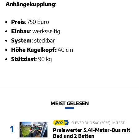
Anhängekupplung
:
Preis
: 750 Euro
Einbau
: werksseitig
System
: steckbar
Höhe Kugelkopf:
40 cm
Stützlast
: 90 kg
MEIST GELESEN
CLEVER DUO 540 (2026) IM TEST
1
Preiswerter 5,41-Meter-Bus mit
Bad und 2 Betten