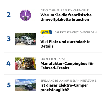
DIE CRIT’AIR-FALLE FÜR WOHNMOBILE
2
Warum Sie die französische
Umweltplakette brauchen
DAUERTEST HOBBY ONTOUR VAN
3
600 FT
Viel Platz und durchdachte
Details
ROCKET BIKE (2027)
4
Manufaktur-Campingbus für
Fahrrad-Freaks
EIFELLAND RELAX AUF NISSAN INTERSTAR-E
5
Ist dieser Elektro-Camper
praxistauglich?