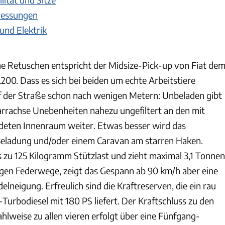
messungen
nd Elektrik
che Retuschen entspricht der Midsize-Pick-up von Fiat de
L200. Dass es sich bei beiden um echte Arbeitstiere
auf der Straße schon nach wenigen Metern: Unbeladen gibt
tarrachse Unebenheiten nahezu ungefiltert an den mit
ideten Innenraum weiter. Etwas besser wird das
Beladung und/oder einem Caravan am starren Haken.
s zu 125 Kilogramm Stützlast und zieht maximal 3,1 Tonnen
ngen Federwege, zeigt das Gespann ab 90 km/h aber eine
elneigung. Erfreulich sind die Kraftreserven, die ein rau
-Turbodiesel mit 180 PS liefert. Der Kraftschluss zu den
hlweise zu allen vieren erfolgt über eine Fünfgang-