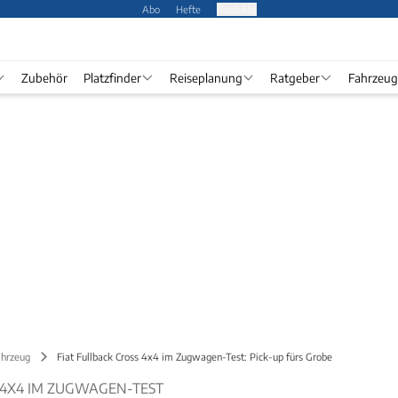
Abo
Hefte
Produkte
Zubehör
Platzfinder
Reiseplanung
Ratgeber
Fahrzeug
ahrzeug
Fiat Fullback Cross 4x4 im Zugwagen-Test: Pick-up fürs Grobe
S 4X4 IM ZUGWAGEN-TEST