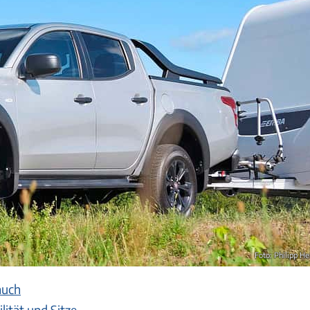
Foto: Philipp He
auch
lität und Sitze