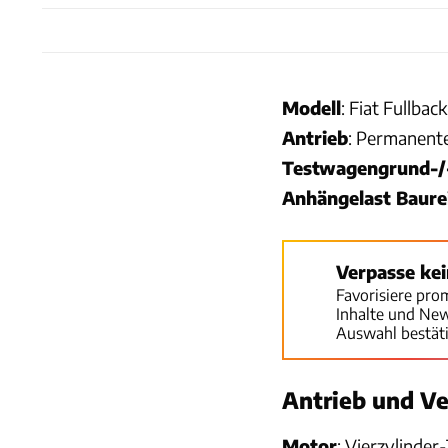
Modell
: Fiat Fullbac
Antrieb
: Permanente
Testwagengrund-/
Anhängelast Baure
Verpasse ke
Favorisiere pro
Inhalte und Ne
Auswahl bestät
Antrieb und V
Motor
: Vierzylinde