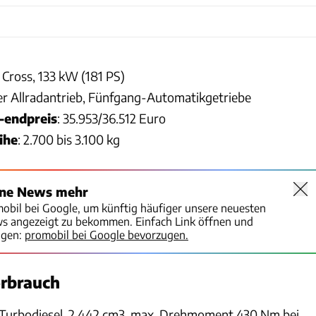
k Cross, 133 kW (181 PS)
r Allradantrieb, Fünfgang-Automatikgetriebe
-endpreis
: 35.953/36.512 Euro
ihe
: 2.700 bis 3.100 kg
ine News mehr
mobil bei Google, um künftig häufiger unsere neuesten
ws angezeigt zu bekommen. Einfach Link öffnen und
igen:
promobil bei Google bevorzugen.
erbrauch
r-Turbodiesel, 2.442 cm3, max. Drehmoment 430 Nm bei