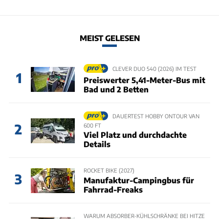
MEIST GELESEN
CLEVER DUO 540 (2026) IM TEST
1
Preiswerter 5,41-Meter-Bus mit
Bad und 2 Betten
DAUERTEST HOBBY ONTOUR VAN
2
600 FT
Viel Platz und durchdachte
Details
ROCKET BIKE (2027)
3
Manufaktur-Campingbus für
Fahrrad-Freaks
WARUM ABSORBER-KÜHLSCHRÄNKE BEI HITZE