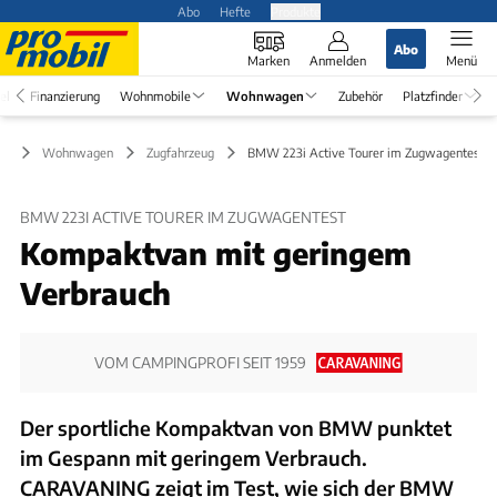
Abo
Hefte
Produkte
Abo
Marken
Anmelden
Menü
el
Finanzierung
Wohnmobile
Wohnwagen
Zubehör
Platzfinder
Wohnwagen
Zugfahrzeug
BMW 223i Active Tourer im Zugwagentest
BMW 223I ACTIVE TOURER IM ZUGWAGENTEST
Kompaktvan mit geringem
Verbrauch
VOM CAMPINGPROFI SEIT 1959
Der sportliche Kompaktvan von BMW punktet
im Gespann mit geringem Verbrauch.
CARAVANING zeigt im Test, wie sich der BMW