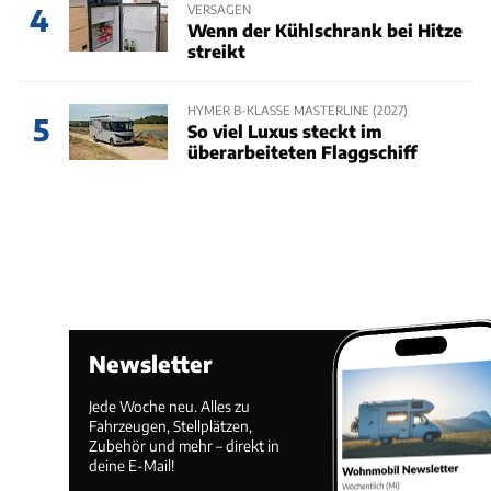
VERSAGEN
4
Wenn der Kühlschrank bei Hitze
streikt
HYMER B-KLASSE MASTERLINE (2027)
5
So viel Luxus steckt im
überarbeiteten Flaggschiff
Newsletter
Jede Woche neu. Alles zu
Fahrzeugen, Stellplätzen,
Zubehör und mehr – direkt in
deine E-Mail!