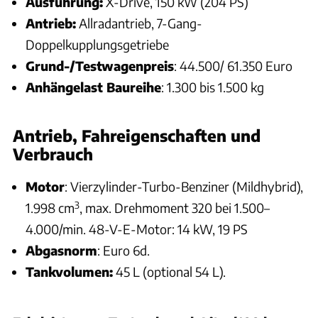
Ausführung:
X-Drive, 150 kW (204 PS)
Antrieb:
Allradantrieb, 7-Gang-
Doppelkupplungsgetriebe
Grund-/Testwagenpreis
: 44.500/ 61.350 Euro
Anhängelast Baureihe
: 1.300 bis 1.500 kg
Antrieb, Fahreigenschaften und
Verbrauch
Motor
: Vierzylinder-Turbo-Benziner (Mildhybrid),
3
1.998 cm
, max. Drehmoment 320 bei 1.500–
4.000/min. 48-V-E-Motor: 14 kW, 19 PS
Abgasnorm
: Euro 6d.
Tankvolumen:
45 L (optional 54 L).