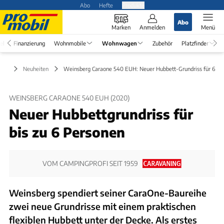
Abo
Hefte
Produkte
Abo
Marken
Anmelden
Menü
el
Finanzierung
Wohnmobile
Wohnwagen
Zubehör
Platzfinder
gen
Neuheiten
Weinsberg Caraone 540 EUH: Neuer Hubbett-Grundriss für 6
WEINSBERG CARAONE 540 EUH (2020)
Neuer Hubbettgrundriss für
bis zu 6 Personen
VOM CAMPINGPROFI SEIT 1959
Weinsberg spendiert seiner CaraOne-Baureihe
zwei neue Grundrisse mit einem praktischen
flexiblen Hubbett unter der Decke. Als erstes