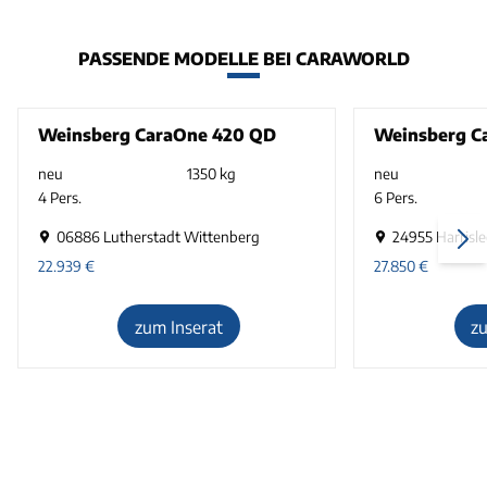
PASSENDE MODELLE BEI CARAWORLD
Weinsberg CaraOne 420 QD
Weinsberg C
neu
1350 kg
neu
4 Pers.
6 Pers.
06886 Lutherstadt Wittenberg
24955 Harrisle
22.939
€
27.850
€
zum Inserat
z