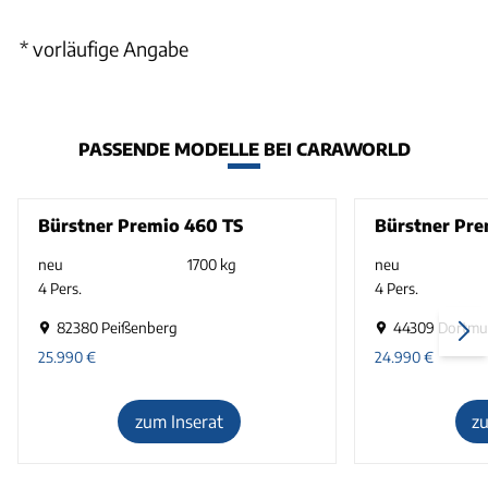
* vorläufige Angabe
PASSENDE MODELLE BEI CARAWORLD
Bürstner Premio 460 TS
Bürstner Pre
neu
1700 kg
neu
4 Pers.
4 Pers.
82380 Peißenberg
44309 Dortm
25.990
€
24.990
€
zum Inserat
z