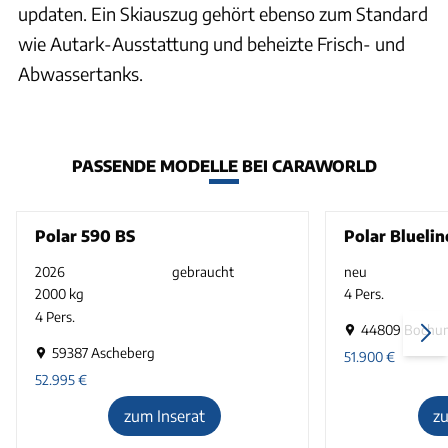
updaten. Ein Skiauszug gehört ebenso zum Standard
wie Autark-Ausstattung und beheizte Frisch- und
Abwassertanks.
PASSENDE MODELLE BEI CARAWORLD
Polar 590 BS
Polar Bluelin
2026
gebraucht
neu
2000 kg
4 Pers.
4 Pers.
44809 Bochu
59387 Ascheberg
51.900
€
52.995
€
zum Inserat
z