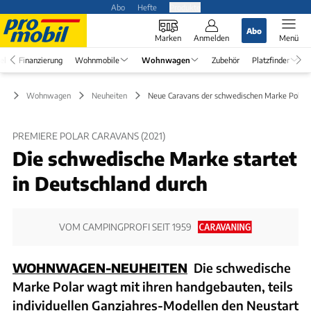
Abo
Hefte
Produkte
Abo
Marken
Anmelden
Menü
el
Finanzierung
Wohnmobile
Wohnwagen
Zubehör
Platzfinder
Wohnwagen
Neuheiten
Neue Caravans der schwedischen Marke Polar 
PREMIERE POLAR CARAVANS (2021)
Die schwedische Marke startet
in Deutschland durch
VOM CAMPINGPROFI SEIT 1959
WOHNWAGEN-NEUHEITEN
Die schwedische
Marke Polar wagt mit ihren handgebauten, teils
individuellen Ganzjahres-Modellen den Neustart