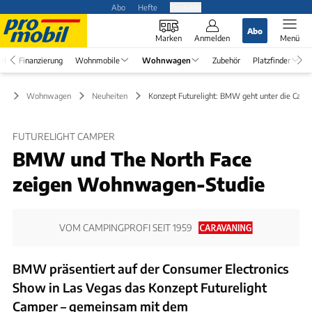
Abo
Hefte
Produkte
Abo
Marken
Anmelden
Menü
el
Finanzierung
Wohnmobile
Wohnwagen
Zubehör
Platzfinder
Wohnwagen
Neuheiten
Konzept Futurelight: BMW geht unter die Camp
FUTURELIGHT CAMPER
BMW und The North Face
zeigen Wohnwagen-Studie
VOM CAMPINGPROFI SEIT 1959
BMW präsentiert auf der Consumer Electronics
Show in Las Vegas das Konzept Futurelight
Camper – gemeinsam mit dem