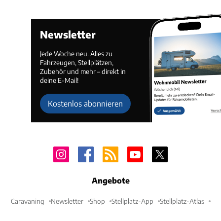
Newsletter
Jede Woche neu. Alles zu
Fahrzeugen, Stellplätzen,
Zubehör und mehr – direkt in
deine E-Mail!
Kostenlos abonnieren
Angebote
Caravaning
Newsletter
Shop
Stellplatz-App
Stellplatz-Atlas