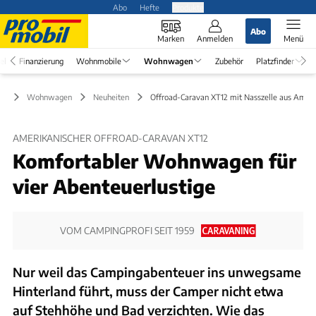
Abo
Hefte
Produkte
Abo
Marken
Anmelden
Menü
el
Finanzierung
Wohnmobile
Wohnwagen
Zubehör
Platzfinder
Wohnwagen
Neuheiten
Offroad-Caravan XT12 mit Nasszelle aus Amer
AMERIKANISCHER OFFROAD-CARAVAN XT12
Komfortabler Wohnwagen für
vier Abenteuerlustige
VOM CAMPINGPROFI SEIT 1959
Nur weil das Campingabenteuer ins unwegsame
Hinterland führt, muss der Camper nicht etwa
auf Stehhöhe und Bad verzichten. Wie das