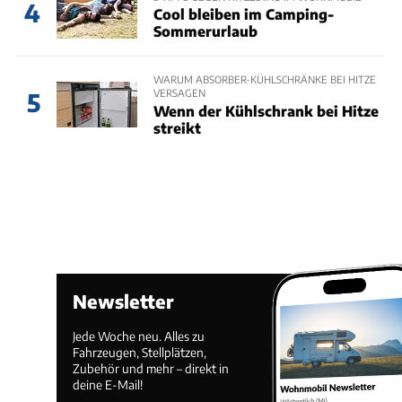
4
Cool bleiben im Camping-
Sommerurlaub
WARUM ABSORBER-KÜHLSCHRÄNKE BEI HITZE
VERSAGEN
5
Wenn der Kühlschrank bei Hitze
streikt
Newsletter
Jede Woche neu. Alles zu
Fahrzeugen, Stellplätzen,
Zubehör und mehr – direkt in
deine E-Mail!