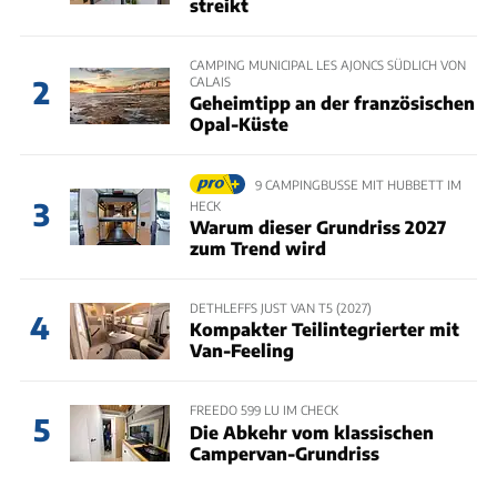
streikt
CAMPING MUNICIPAL LES AJONCS SÜDLICH VON
CALAIS
2
Geheimtipp an der französischen
Opal-Küste
9 CAMPINGBUSSE MIT HUBBETT IM
3
HECK
Warum dieser Grundriss 2027
zum Trend wird
DETHLEFFS JUST VAN T5 (2027)
4
Kompakter Teilintegrierter mit
Van-Feeling
FREEDO 599 LU IM CHECK
5
Die Abkehr vom klassischen
Campervan-Grundriss