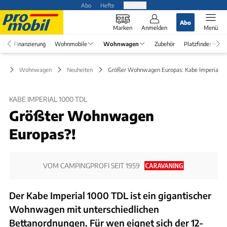
Abo
Hefte
Produkte
Abo
Marken
Anmelden
Menü
el
Finanzierung
Wohnmobile
Wohnwagen
Zubehör
Platzfinder
Wohnwagen
Neuheiten
Größer Wohnwagen Europas: Kabe Imperial 1
KABE IMPERIAL 1000 TDL
Größter Wohnwagen
Europas?!
VOM CAMPINGPROFI SEIT 1959
Der Kabe Imperial 1000 TDL ist ein gigantischer
Wohnwagen mit unterschiedlichen
Bettanordnungen. Für wen eignet sich der 12-