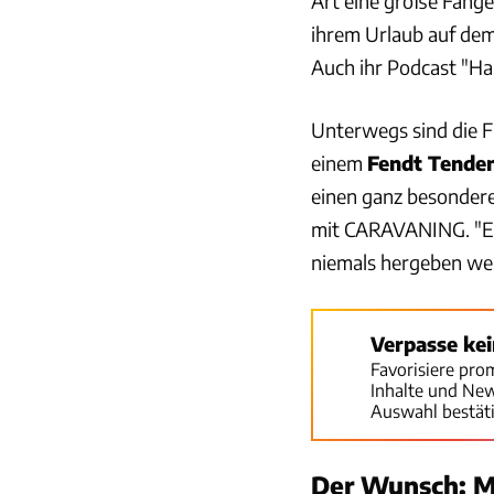
Art eine große Fange
ihrem Urlaub auf de
Auch ihr Podcast "Ha
Unterwegs sind die F
einem
Fendt Tenden
einen ganz besondere
mit CARAVANING. "Es
niemals hergeben we
Verpasse ke
Favorisiere pro
Inhalte und Ne
Auswahl bestät
Der Wunsch: M