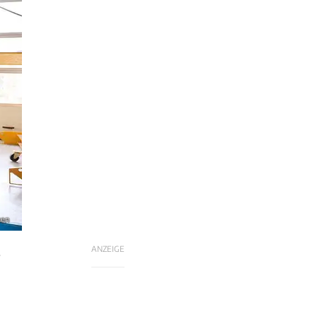
sen
ANZEIGE
-