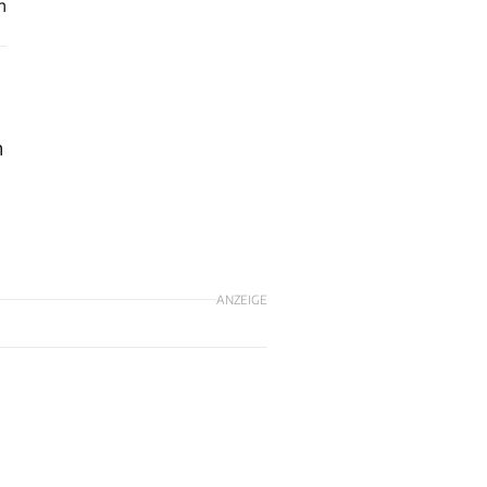
n
n
ANZEIGE