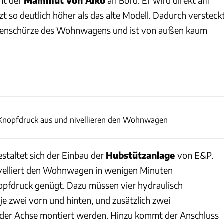
mt der
Mammut von Alko
an Bord. Er wird direkt am
t so deutlich höher als das alte Modell. Dadurch versteck
eitenschürze des Wohnwagens und ist von außen kaum
Bernd Thissen
 Knopfdruck aus und nivellieren den Wohnwagen
taltet sich der Einbau der
Hubstützanlage
von E&P.
ivelliert den Wohnwagen in wenigen Minuten
opfdruck genügt. Dazu müssen vier hydraulisch
je zwei vorn und hinten, und zusätzlich zwei
 der Achse montiert werden. Hinzu kommt der Anschluss