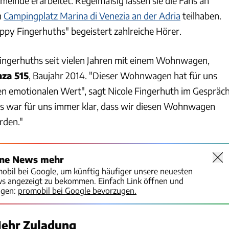
meinde erarbeitet. Regelmäßig lassen sie die Fans an
m
Campingplatz Marina di Venezia an der Adria
teilhaben.
ppy Fingerhuths" begeistert zahlreiche Hörer.
ingerhuths seit vielen Jahren mit einem Wohnwagen,
za 515
, Baujahr 2014. "Dieser Wohnwagen hat für uns
n emotionalen Wert", sagt Nicole Fingerhuth im Gespräc
 war für uns immer klar, dass wir diesen Wohnwagen
rden."
ine News mehr
mobil bei Google, um künftig häufiger unsere neuesten
ws angezeigt zu bekommen. Einfach Link öffnen und
igen:
promobil bei Google bevorzugen.
ehr Zuladung