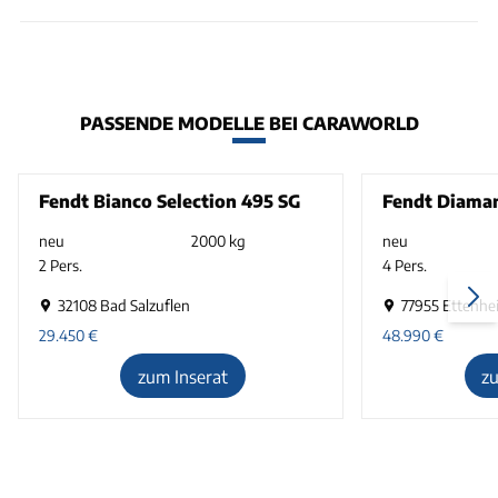
PASSENDE MODELLE BEI CARAWORLD
Fendt Bianco Selection 495 SG
Fendt Diama
neu
2000 kg
neu
2 Pers.
4 Pers.
32108 Bad Salzuflen
77955 Ettenhe
29.450
€
48.990
€
zum Inserat
z