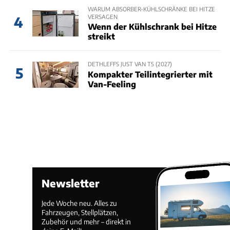
WARUM ABSORBER-KÜHLSCHRÄNKE BEI HITZE
VERSAGEN
4
Wenn der Kühlschrank bei Hitze
streikt
DETHLEFFS JUST VAN T5 (2027)
5
Kompakter Teilintegrierter mit
Van-Feeling
Newsletter
Jede Woche neu. Alles zu
Fahrzeugen, Stellplätzen,
Zubehör und mehr – direkt in