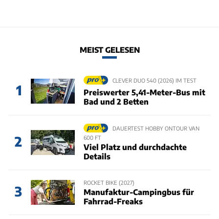
MEIST GELESEN
CLEVER DUO 540 (2026) IM TEST
1
Preiswerter 5,41-Meter-Bus mit
Bad und 2 Betten
DAUERTEST HOBBY ONTOUR VAN
2
600 FT
Viel Platz und durchdachte
Details
ROCKET BIKE (2027)
3
Manufaktur-Campingbus für
Fahrrad-Freaks