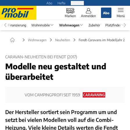
Abo
Hefte
Produkte
Abo
Marken
Anmelden
Menü
el
Finanzierung
Wohnmobile
Wohnwagen
Zubehör
Platzfinder
Wohnwagen
Neuheiten
Fendt-Caravans im Modelljahr 2017
CARAVAN-NEUHEITEN BEI FENDT (2017)
Modelle neu gestaltet und
überarbeitet
VOM CAMPINGPROFI SEIT 1959
Der Hersteller sortiert sein Programm um und
setzt bei vielen Modellen voll auf die Combi-
Heizung. Viele kleine Details werten die Fendt