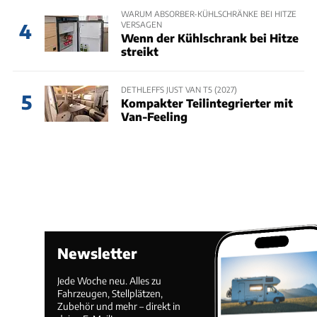
WARUM ABSORBER-KÜHLSCHRÄNKE BEI HITZE
VERSAGEN
4
Wenn der Kühlschrank bei Hitze
streikt
DETHLEFFS JUST VAN T5 (2027)
5
Kompakter Teilintegrierter mit
Van-Feeling
Newsletter
Jede Woche neu. Alles zu
Fahrzeugen, Stellplätzen,
Zubehör und mehr – direkt in