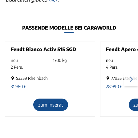
PASSENDE MODELLE BEI CARAWORLD
Fendt Bianco Activ 515 SGD
Fendt Apero 
neu
1700 kg
neu
2 Pers.
4 Pers.
53359 Rheinbach
77955 Ettenhe
31.980
€
28.990
€
zum Inserat
z