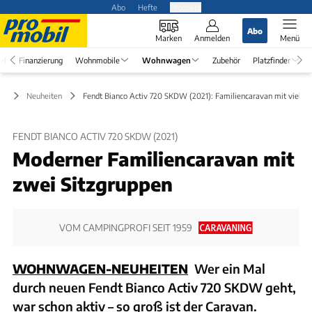
Abo
Hefte
Produkte
Abo
Marken
Anmelden
Menü
el
Finanzierung
Wohnmobile
Wohnwagen
Zubehör
Platzfinder
en
Neuheiten
Fendt Bianco Activ 720 SKDW (2021): Familiencaravan mit viel Pl
FENDT BIANCO ACTIV 720 SKDW (2021)
Moderner Familiencaravan mit
zwei Sitzgruppen
VOM CAMPINGPROFI SEIT 1959
WOHNWAGEN-NEUHEITEN
Wer ein Mal
durch neuen Fendt Bianco Activ 720 SKDW geht,
war schon aktiv – so groß ist der Caravan.