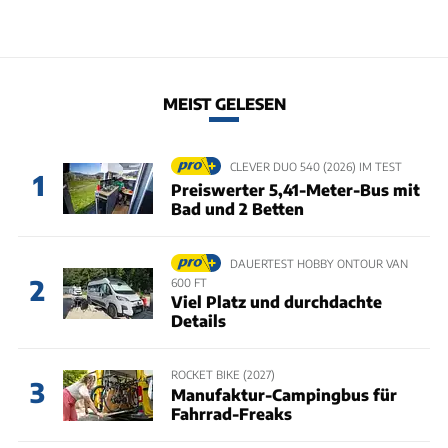
MEIST GELESEN
CLEVER DUO 540 (2026) IM TEST
1
Preiswerter 5,41-Meter-Bus mit
Bad und 2 Betten
DAUERTEST HOBBY ONTOUR VAN
2
600 FT
Viel Platz und durchdachte
Details
ROCKET BIKE (2027)
3
Manufaktur-Campingbus für
Fahrrad-Freaks