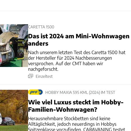
CARETTA 1500
Das ist 2024 am Mini-Wohnwagen
anders
Nach unserem letzten Test des Caretta 1500 hat
der Hersteller für 2024 Nachbesserungen
versprochen. Auf der CMT haben wir
nachgeforscht.
Einzeltest
HOBBY MAXIA 595 KML (2024) IM TEST
Wie viel Luxus steckt im Hobby-
Familien-Wohnwagen?
Herausnehmbare Stockbetten sind keine
Alltäglichkeit, jedoch neuerdings in Hobbys
Spitzenklasse vorzufinden. CARAVANING testet