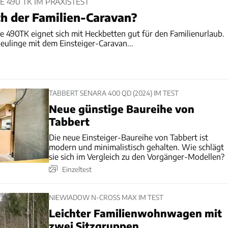
 490 TK​ IM PRAXISTEST
ch der Familien-Caravan?
e 490TK​ eignet sich mit Heckbetten gut für den Familienurlaub.
linge mit dem Einsteiger-Caravan...
TABBERT SENARA 400 QD (2024) IM TEST
Neue günstige Baureihe von
Tabbert
Die neue Einsteiger-Baureihe von Tabbert ist
modern und minimalistisch gehalten. Wie schlägt
sie sich im Vergleich zu den Vorgänger-Modellen?
Einzeltest
NIEWIADOW N-CROSS MAX IM TEST
Leichter Familienwohnwagen mit
zwei Sitzgruppen