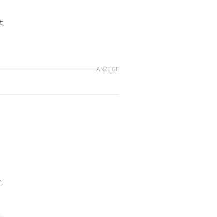
t
ANZEIGE
t