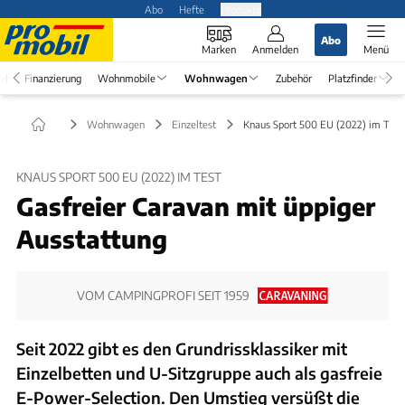
Abo
Hefte
Produkte
Abo
Marken
Anmelden
Menü
el
Finanzierung
Wohnmobile
Wohnwagen
Zubehör
Platzfinder
Wohnwagen
Einzeltest
Knaus Sport 500 EU (2022) im Test
KNAUS SPORT 500 EU (2022) IM TEST
Gasfreier Caravan mit üppiger
Ausstattung
VOM CAMPINGPROFI SEIT 1959
Seit 2022 gibt es den Grundrissklassiker mit
Einzelbetten und U-Sitzgruppe auch als gasfreie
E-Power-Selection. Den Umstieg versüßt die