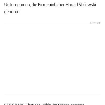
Unternehmen, die Firmeninhaber Harald Striewski
gehören.
ANZEIGE
Andreas Becker
CARAVANING hat den Hobby im Schnee getestet.