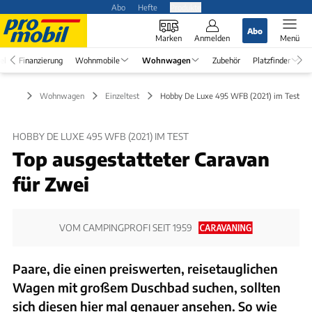
Abo
Hefte
Produkte
Abo
Marken
Anmelden
Menü
el
Finanzierung
Wohnmobile
Wohnwagen
Zubehör
Platzfinder
Wohnwagen
Einzeltest
Hobby De Luxe 495 WFB (2021) im Test
HOBBY DE LUXE 495 WFB (2021) IM TEST
Top ausgestatteter Caravan
für Zwei
VOM CAMPINGPROFI SEIT 1959
Paare, die einen preiswerten, reisetauglichen
Wagen mit großem Duschbad suchen, sollten
sich diesen hier mal genauer ansehen. So wie