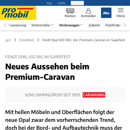
Abo
Hefte
Produkte
Abo
Marken
Anmelden
Menü
el
Finanzierung
Wohnmobile
Wohnwagen
Zubehör
Platzfinder
nwagen
Einzeltest
Fendt Opal 650 SRG: Der Premium-Caravan im Supertest
FENDT OPAL 650 SRG IM SUPERTEST
Neues Aussehen beim
Premium-Caravan
VOM CAMPINGPROFI SEIT 1959
Mit hellen Möbeln und Oberflächen folgt der
neue Opal zwar dem vorherrschenden Trend,
doch bei der Bord- und Aufbautechnik muss der