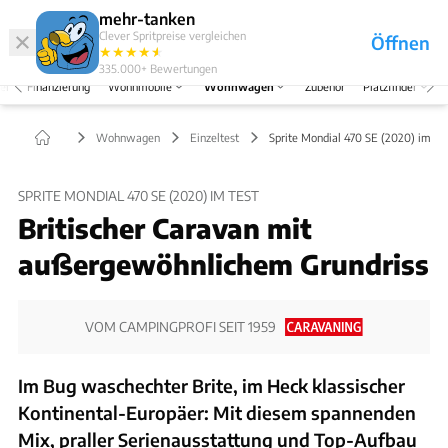
Abo
Hefte
Produkte
mehr-tanken
Clever Spritpreise vergleichen
Öffnen
Abo
★
★
★
★
★
★
Marken
Anmelden
Menü
335.000+
Bewertungen
el
Finanzierung
Wohnmobile
Wohnwagen
Zubehör
Platzfinder
Wohnwagen
Einzeltest
Sprite Mondial 470 SE (2020) im Te
SPRITE MONDIAL 470 SE (2020) IM TEST
Britischer Caravan mit
außergewöhnlichem Grundriss
VOM CAMPINGPROFI SEIT 1959
Im Bug waschechter Brite, im Heck klassischer
Kontinental-Europäer: Mit diesem spannenden
Mix, praller Serienausstattung und Top-Aufbau