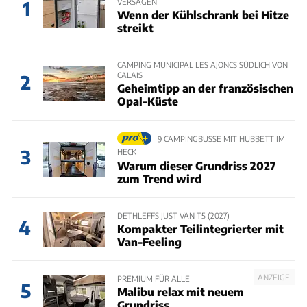
VERSAGEN
1
Wenn der Kühlschrank bei Hitze
streikt
CAMPING MUNICIPAL LES AJONCS SÜDLICH VON
CALAIS
2
Geheimtipp an der französischen
Opal-Küste
9 CAMPINGBUSSE MIT HUBBETT IM
3
HECK
Warum dieser Grundriss 2027
zum Trend wird
DETHLEFFS JUST VAN T5 (2027)
4
Kompakter Teilintegrierter mit
Van-Feeling
ANZEIGE
PREMIUM FÜR ALLE
5
Malibu relax mit neuem
Grundriss