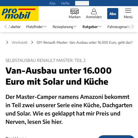
Abo
Hefte
Produkte
Abo
Marken
Anmelden
Menü
Zubehör
Platzfinder
Reiseplanung
Ratgeber
Fahrzeugmarkt
er
Werkstatt
DIY-Renault-Master: Van-Ausbau unter 16.000 Euro, geht das?
SELBSTAUSBAU RENAULT MASTER: TEIL 2
Van-Ausbau unter 16.000
Euro mit Solar und Küche
Der Master-Camper namens Amazoni bekommt
in Teil zwei unserer Serie eine Küche, Dachgarten
und Solar. Wie es geklappt hat mir Preis und
Nerven, lesen Sie hier.