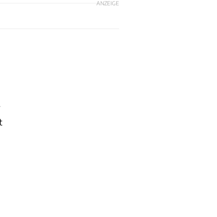
ANZEIGE
r
t