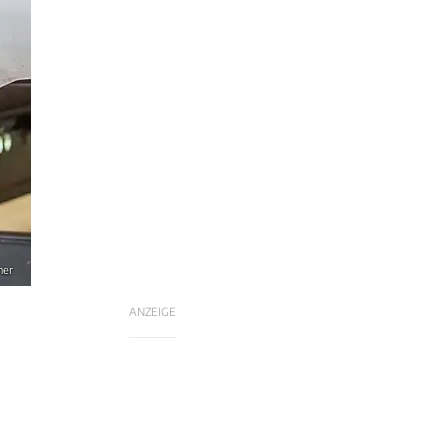
ner
ANZEIGE