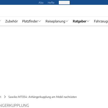
Abo
Hefte
Produkte
Zubehör
Platzfinder
Reiseplanung
Ratgeber
Fahrzeug
t
Sawiko MT054: Anhängerkupplung am Mobil nachrüsten
ÄNGERKUPPLUNG