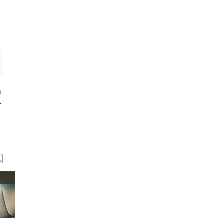
m
r
13 Bilder