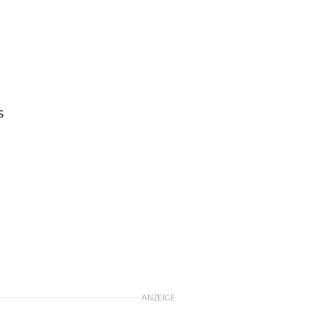
n
s
ANZEIGE