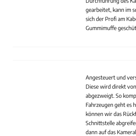
Durchführung des Kab
gearbeitet, kann im s
sich der Profi am Ka
Gummimuffe geschützt
Angesteuert und vers
Diese wird direkt v
abgezweigt. So kompli
Fahrzeugen geht es h
können wir das Rück
Schnittstelle abgreif
dann auf das Kamerab