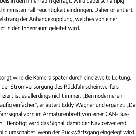
els in den Innenraum gefragt. Wird dabei schlampig
chlimmsten Fall Feuchtigkeit eindringen. Daher orientiert
belstrang der Anhängekupplung, welches von einer
 in den Innenraum geleitet wird.
orgt wird die Kamera später durch eine zweite Leitung.
on der Stromversorgung des Rückfahrscheinwerfers
ziert ist es allerdings nicht immer: „Bei moderneren
äufig einfacher“, erläutert Eddy Wagner und ergänzt: „Da
fahrsignal vorn im Armaturenbrett von einer CAN-Bus-
en.“ Benötigt wird das Signal, damit der Naviceiver erst
ild umschaltet, wenn der Rückwärtsgang eingelegt wird.