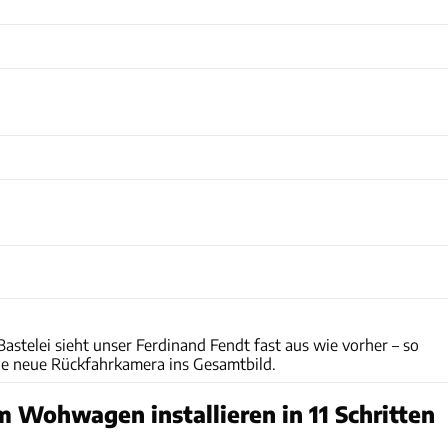
Philipp Heise
Philipp Heise
Philipp Heise
astelei sieht unser Ferdinand Fendt fast aus wie vorher – so
die neue Rückfahrkamera ins Gesamtbild.
Wohwagen installieren in 11 Schritten