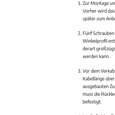
Zur Montage un
Vorher wird das
später zum Anb
Fünf Schrauben 
Winkelprofil en
derart großzüg
werden kann.
Vor dem Verkabe
Kabellänge überh
ausgebauten Zus
muss die Rückleu
befestigt.