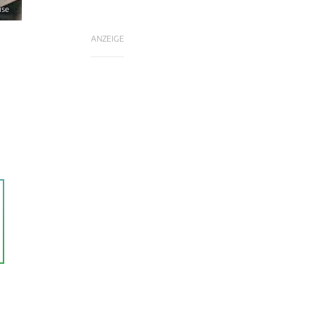
ise
ANZEIGE
m