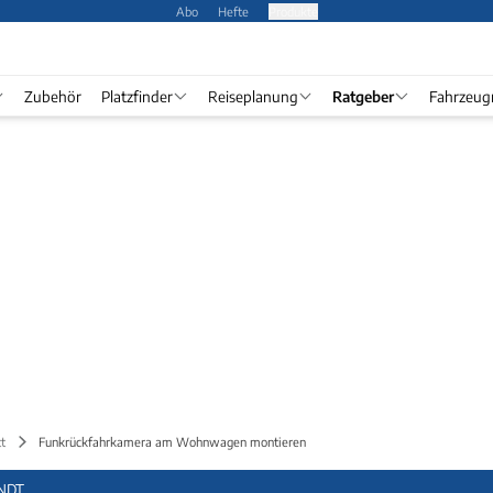
Abo
Hefte
Produkte
Zubehör
Platzfinder
Reiseplanung
Ratgeber
Fahrzeug
t
Funkrückfahrkamera am Wohnwagen montieren
ENDT