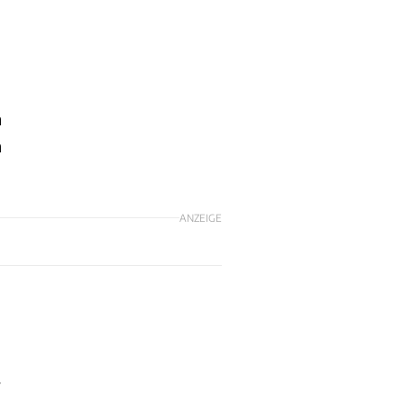
m
n
ANZEIGE
r