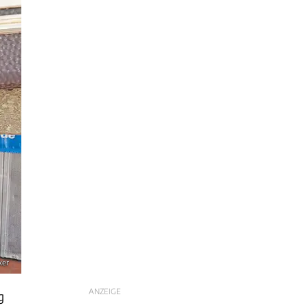
ker
ANZEIGE
g