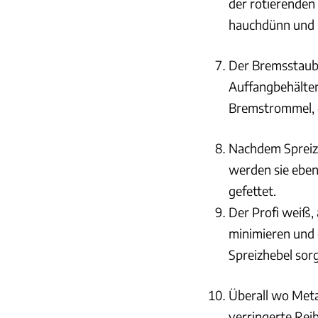
der rotierenden
hauchdünn und ha
Der Bremsstaub 
Auffangbehälter
Bremstrommel, e
Nachdem Spreiz
werden sie eben
gefettet.
Der Profi weiß, 
minimieren und 
Spreizhebel sorgt
Überall wo Metal
verringerte Reib