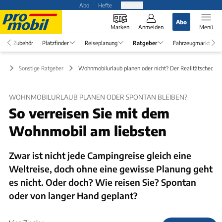
Abo
Hefte
Produkte
Abo
Marken
Anmelden
Menü
Zubehör
Platzfinder
Reiseplanung
Ratgeber
Fahrzeugmarkt
er
Sonstige Ratgeber
Wohnmobilurlaub planen oder nicht? Der Realitätscheck
WOHNMOBILURLAUB PLANEN ODER SPONTAN BLEIBEN?
So verreisen Sie mit dem
Wohnmobil am liebsten
Zwar ist nicht jede Campingreise gleich eine
Weltreise, doch ohne eine gewisse Planung geht
es nicht. Oder doch? Wie reisen Sie? Spontan
oder von langer Hand geplant?