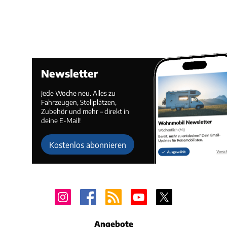
Newsletter
Jede Woche neu. Alles zu
Fahrzeugen, Stellplätzen,
Zubehör und mehr – direkt in
deine E-Mail!
Kostenlos abonnieren
Angebote