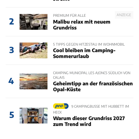
ANZEIGE
PREMIUM FÜR ALLE
2
Malibu relax mit neuem
Grundriss
5 TIPPS GEGEN HITZESTAU IM WOHNMOBIL
3
Cool bleiben im Camping-
Sommerurlaub
CAMPING MUNICIPAL LES AJONCS SÜDLICH VON
CALAIS
4
Geheimtipp an der französischen
Opal-Küste
9 CAMPINGBUSSE MIT HUBBETT IM
5
HECK
Warum dieser Grundriss 2027
zum Trend wird