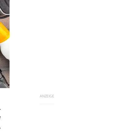
ges
ANZEIGE
.
e
,