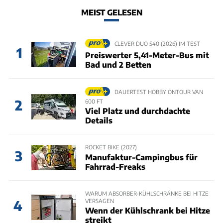
MEIST GELESEN
CLEVER DUO 540 (2026) IM TEST
1
Preiswerter 5,41-Meter-Bus mit
Bad und 2 Betten
DAUERTEST HOBBY ONTOUR VAN
2
600 FT
Viel Platz und durchdachte
Details
ROCKET BIKE (2027)
3
Manufaktur-Campingbus für
Fahrrad-Freaks
WARUM ABSORBER-KÜHLSCHRÄNKE BEI HITZE
VERSAGEN
4
Wenn der Kühlschrank bei Hitze
streikt