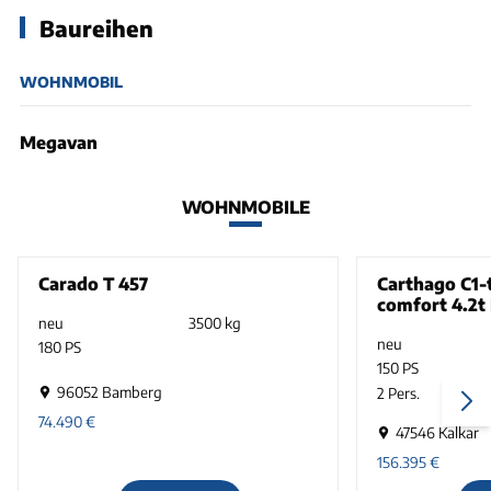
Baureihen
WOHNMOBIL
Megavan
WOHNMOBILE
Carado T 457
Carthago C1-
comfort 4.2t
neu
3500 kg
neu
180 PS
150 PS
96052 Bamberg
2 Pers.
74.490
€
47546 Kalkar
156.395
€