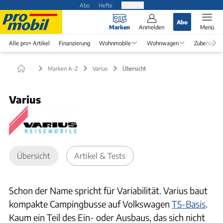
Abo
Hefte
Produkte
Abo
Marken
Anmelden
Menü
Alle pro+ Artikel
Finanzierung
Wohnmobile
Wohnwagen
Zubehör
Marken A-Z
Varius
Übersicht
Varius
Übersicht
Artikel & Tests
Schon der Name spricht für Variabilität. Varius baut
kompakte Campingbusse auf Volkswagen
T5-Basis
.
Kaum ein Teil des Ein- oder Ausbaus, das sich nicht