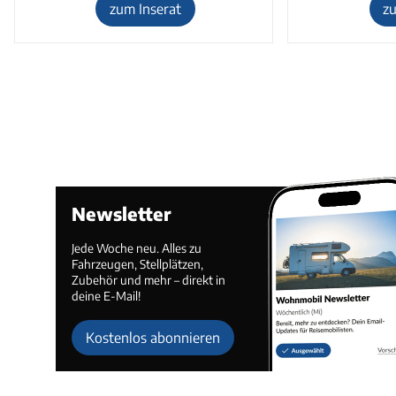
zum Inserat
z
Newsletter
Jede Woche neu. Alles zu
Fahrzeugen, Stellplätzen,
Zubehör und mehr – direkt in
deine E-Mail!
Kostenlos abonnieren