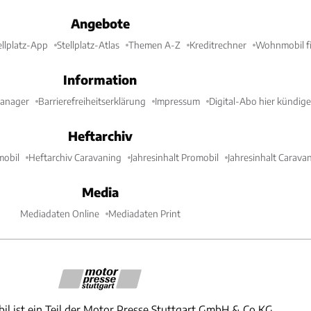
Angebote
ellplatz-App
Stellplatz-Atlas
Themen A-Z
Kreditrechner
Wohnmobil fi
Information
Manager
Barrierefreiheitserklärung
Impressum
Digital-Abo hier kündig
Heftarchiv
mobil
Heftarchiv Caravaning
Jahresinhalt Promobil
Jahresinhalt Carava
Media
Mediadaten Online
Mediadaten Print
il ist ein Teil der Motor Presse Stuttgart GmbH & Co.KG