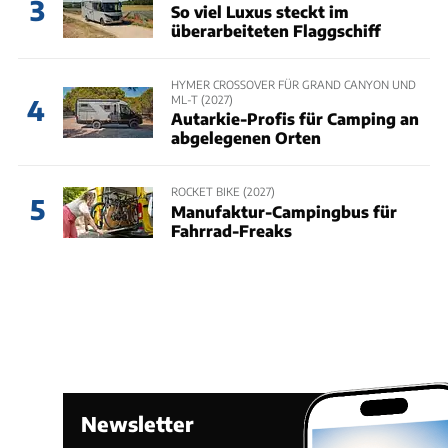
3
So viel Luxus steckt im
überarbeiteten Flaggschiff
HYMER CROSSOVER FÜR GRAND CANYON UND
ML-T (2027)
4
Autarkie-Profis für Camping an
abgelegenen Orten
ROCKET BIKE (2027)
5
Manufaktur-Campingbus für
Fahrrad-Freaks
Newsletter