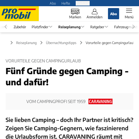
Abo
Hefte
Produkte
Abo
Marken
Anmelden
Menü
en
Zubehör
Platzfinder
Reiseplanung
Ratgeber
Fahrzeugmarkt
Reiseplanung
Übernachtungstipps
Vorurteile gegen Campingurlaub
VORURTEILE GEGEN CAMPINGURLAUB
Fünf Gründe gegen Camping -
und dafür!
VOM CAMPINGPROFI SEIT 1959
Sie lieben Camping – doch Ihr Partner ist kritisch?
Zeigen Sie Camping-Gegnern, wie faszinierend
die Urlaubsform ist. CARAVANING räumt mit