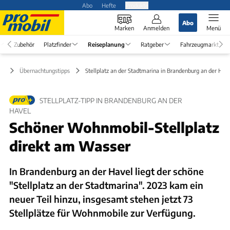
Abo
Hefte
Produkte
Abo
Marken
Anmelden
Menü
Zubehör
Platzfinder
Reiseplanung
Ratgeber
Fahrzeugmarkt
ng
Übernachtungstipps
Stellplatz an der Stadtmarina in Brandenburg an der Hav
STELLPLATZ-TIPP IN BRANDENBURG AN DER
HAVEL
Schöner Wohnmobil-Stellplatz
direkt am Wasser
In Brandenburg an der Havel liegt der schöne
"Stellplatz an der Stadtmarina". 2023 kam ein
neuer Teil hinzu, insgesamt stehen jetzt 73
Stellplätze für Wohnmobile zur Verfügung.