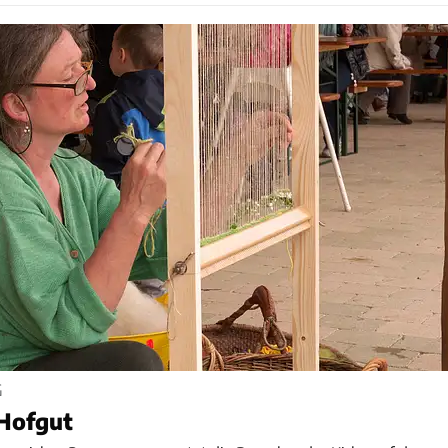
G
 Hofgut