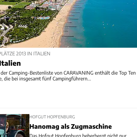
ÄTZE 2013 IN ITALIEN
Italien
 der Camping-Bestenliste von CARAVANING enthält die Top Ten
ze, die bei insgesamt fünf Campingführern...
HOFGUT HOPFENBURG
Hanomag als Zugmaschine
Das Hofgut Hopfenburg beherbergt nicht nur