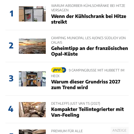
WARUM ABSORBER-KÜHLSCHRÄNKE BEI HITZE
VERSAGEN
1
Wenn der Kühlschrank bei Hitze
streikt
CAMPING MUNICIPAL LES AJONCS SÜDLICH VON
CALAIS
2
Geheimtipp an der französischen
Opal-Küste
9 CAMPINGBUSSE MIT HUBBETT IM
3
HECK
Warum dieser Grundriss 2027
zum Trend wird
DETHLEFFS JUST VAN T5 (2027)
4
Kompakter Teilintegrierter mit
Van-Feeling
ANZEIGE
PREMIUM FÜR ALLE