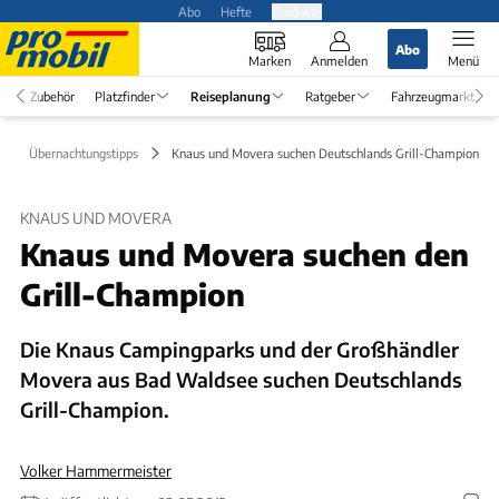
Abo
Hefte
Produkte
Abo
Marken
Anmelden
Menü
Zubehör
Platzfinder
Reiseplanung
Ratgeber
Fahrzeugmarkt
Übernachtungstipps
Knaus und Movera suchen Deutschlands Grill-Champion
KNAUS UND MOVERA
Knaus und Movera suchen den
Grill-Champion
Die Knaus Campingparks und der Großhändler
Movera aus Bad Waldsee suchen Deutschlands
Grill-Champion.
Volker Hammermeister