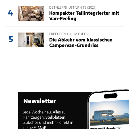
DETHLEFFS JUST VAN T5 (2027)
4
Kompakter Teilintegrierter mit
Van-Feeling
FREEDO 599 LU IM CHECK
5
Die Abkehr vom klassischen
Campervan-Grundriss
Newsletter
Jede Woche neu. Alles zu
Fahrzeugen, Stellplätzen,
Zubehör und mehr – direkt in
deine E-Mail!