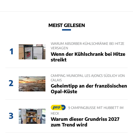
MEIST GELESEN
WARUM ABSORBER-KÜHLSCHRÄNKE BEI HITZE
VERSAGEN
1
Wenn der Kühlschrank bei Hitze
streikt
CAMPING MUNICIPAL LES AJONCS SÜDLICH VON
CALAIS
2
Geheimtipp an der französischen
Opal-Küste
9 CAMPINGBUSSE MIT HUBBETT IM
3
HECK
Warum dieser Grundriss 2027
zum Trend wird