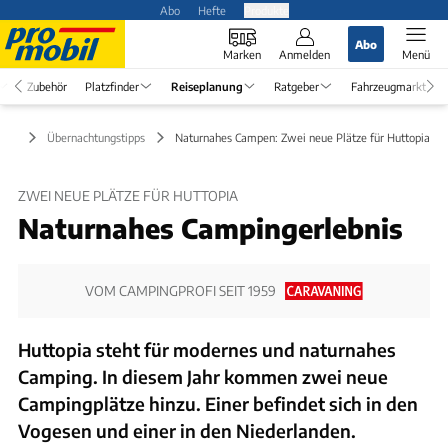
Abo
Hefte
Produkte
Abo
Marken
Anmelden
Menü
Zubehör
Platzfinder
Reiseplanung
Ratgeber
Fahrzeugmarkt
nung
Übernachtungstipps
Naturnahes Campen: Zwei neue Plätze für Huttopia
ZWEI NEUE PLÄTZE FÜR HUTTOPIA
Naturnahes Campingerlebnis
VOM CAMPINGPROFI SEIT 1959
Huttopia steht für modernes und naturnahes
Camping. In diesem Jahr kommen zwei neue
Campingplätze hinzu. Einer befindet sich in den
Vogesen und einer in den Niederlanden.