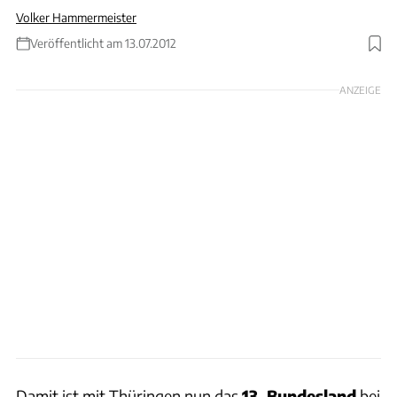
Volker Hammermeister
Veröffentlicht am 13.07.2012
Foto: Ecocamping
ANZEIGE
Damit ist mit Thüringen nun das
13. Bundesland
bei