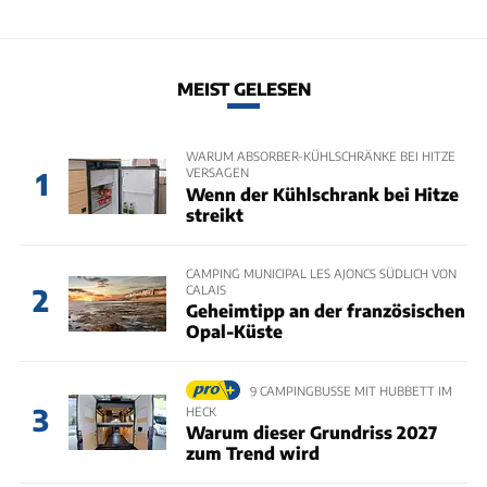
MEIST GELESEN
WARUM ABSORBER-KÜHLSCHRÄNKE BEI HITZE
VERSAGEN
1
Wenn der Kühlschrank bei Hitze
streikt
CAMPING MUNICIPAL LES AJONCS SÜDLICH VON
CALAIS
2
Geheimtipp an der französischen
Opal-Küste
9 CAMPINGBUSSE MIT HUBBETT IM
3
HECK
Warum dieser Grundriss 2027
zum Trend wird