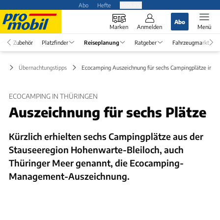
Abo
Hefte
Produkte
Abo
Marken
Anmelden
Menü
Zubehör
Platzfinder
Reiseplanung
Ratgeber
Fahrzeugmarkt
ng
Übernachtungstipps
Ecocamping Auszeichnung für sechs Campingplätze in Th
ECOCAMPING IN THÜRINGEN
Auszeichnung für sechs Plätze
Kürzlich erhielten sechs Campingplätze aus der
Stauseeregion Hohenwarte-Bleiloch, auch
Thüringer Meer genannt, die Ecocamping-
Management-Auszeichnung.