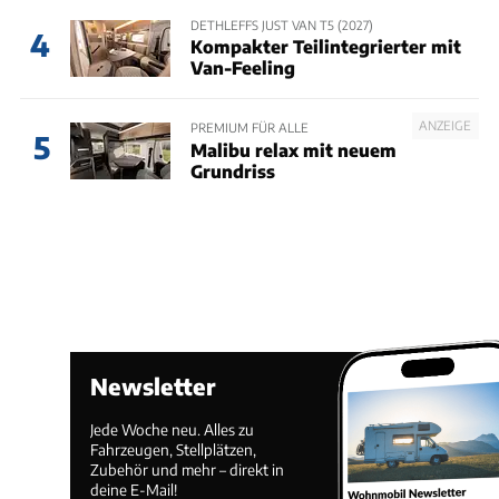
DETHLEFFS JUST VAN T5 (2027)
4
Kompakter Teilintegrierter mit
Van-Feeling
ANZEIGE
PREMIUM FÜR ALLE
5
Malibu relax mit neuem
Grundriss
Newsletter
Jede Woche neu. Alles zu
Fahrzeugen, Stellplätzen,
Zubehör und mehr – direkt in
deine E-Mail!