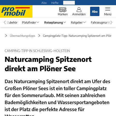
Abo
Hefte
Produkte
Abo
Marken
Anmelden
Menü
Zubehör
Platzfinder
Reiseplanung
Ratgeber
Fahrzeugmarkt
ng
Übernachtungstipps
Campingplatz-Tipp: Naturcamping Spitzenort am Plöner 
CAMPING-TIPP IN SCHLESWIG-HOLSTEIN
Naturcamping Spitzenort
direkt am Plöner See
Das Naturcamping Spitzenort direkt am Ufer des
Großen Plöner Sees ist ein toller Campingplatz
für den Sommerurlaub. Mit seinen zahlreichen
Bademöglichkeiten und Wassersportangeboten
ist der Platz die perfekte Adresse für