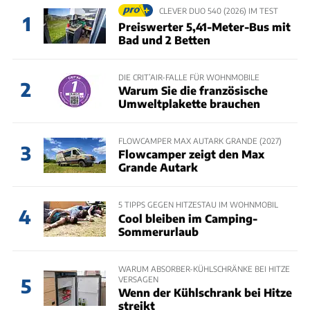
CLEVER DUO 540 (2026) IM TEST
1
Preiswerter 5,41-Meter-Bus mit
Bad und 2 Betten
DIE CRIT’AIR-FALLE FÜR WOHNMOBILE
2
Warum Sie die französische
Umweltplakette brauchen
FLOWCAMPER MAX AUTARK GRANDE (2027)
3
Flowcamper zeigt den Max
Grande Autark
5 TIPPS GEGEN HITZESTAU IM WOHNMOBIL
4
Cool bleiben im Camping-
Sommerurlaub
WARUM ABSORBER-KÜHLSCHRÄNKE BEI HITZE
VERSAGEN
5
Wenn der Kühlschrank bei Hitze
streikt