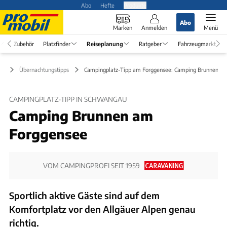
Abo
Hefte
Produkte
Abo
Marken
Anmelden
Menü
Zubehör
Platzfinder
Reiseplanung
Ratgeber
Fahrzeugmarkt
ng
Übernachtungstipps
Campingplatz-Tipp am Forggensee: Camping Brunnen
CAMPINGPLATZ-TIPP IN SCHWANGAU
Camping Brunnen am
Forggensee
VOM CAMPINGPROFI SEIT 1959
Sportlich aktive Gäste sind auf dem
Komfortplatz vor den Allgäuer Alpen genau
richtig.