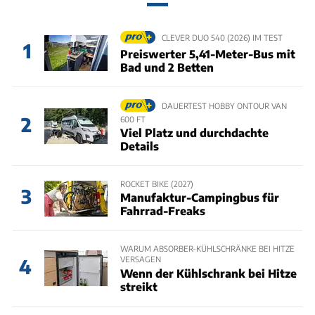
CLEVER DUO 540 (2026) IM TEST
1
Preiswerter 5,41-Meter-Bus mit
Bad und 2 Betten
DAUERTEST HOBBY ONTOUR VAN
2
600 FT
Viel Platz und durchdachte
Details
ROCKET BIKE (2027)
3
Manufaktur-Campingbus für
Fahrrad-Freaks
WARUM ABSORBER-KÜHLSCHRÄNKE BEI HITZE
VERSAGEN
4
Wenn der Kühlschrank bei Hitze
streikt