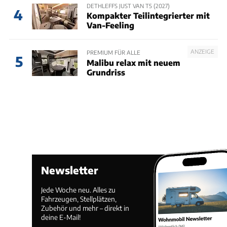
DETHLEFFS JUST VAN T5 (2027)
4
Kompakter Teilintegrierter mit
Van-Feeling
ANZEIGE
PREMIUM FÜR ALLE
5
Malibu relax mit neuem
Grundriss
Newsletter
Jede Woche neu. Alles zu
Fahrzeugen, Stellplätzen,
Zubehör und mehr – direkt in
deine E-Mail!