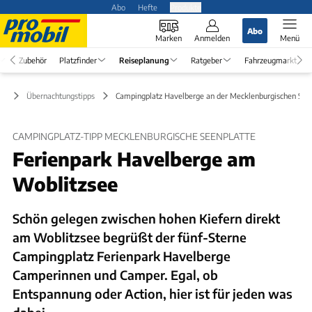
Abo
Hefte
Produkte
Abo
Marken
Anmelden
Menü
Zubehör
Platzfinder
Reiseplanung
Ratgeber
Fahrzeugmarkt
ng
Übernachtungstipps
Campingplatz Havelberge an der Mecklenburgischen See
CAMPINGPLATZ-TIPP MECKLENBURGISCHE SEENPLATTE
Ferienpark Havelberge am
Woblitzsee
Schön gelegen zwischen hohen Kiefern direkt
am Woblitzsee begrüßt der fünf-Sterne
Campingplatz Ferienpark Havelberge
Camperinnen und Camper. Egal, ob
Entspannung oder Action, hier ist für jeden was