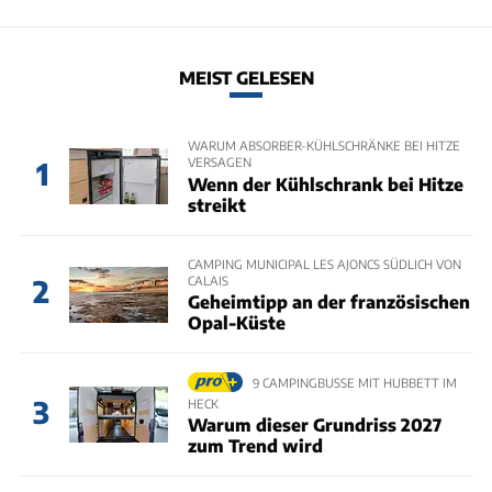
MEIST GELESEN
WARUM ABSORBER-KÜHLSCHRÄNKE BEI HITZE
VERSAGEN
1
Wenn der Kühlschrank bei Hitze
streikt
CAMPING MUNICIPAL LES AJONCS SÜDLICH VON
CALAIS
2
Geheimtipp an der französischen
Opal-Küste
9 CAMPINGBUSSE MIT HUBBETT IM
3
HECK
Warum dieser Grundriss 2027
zum Trend wird