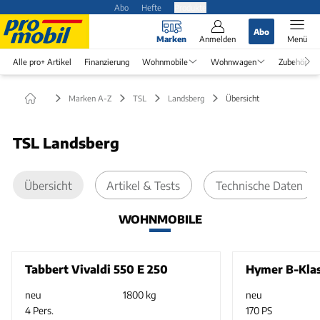
Abo
Hefte
Produkte
Abo
Marken
Anmelden
Menü
Alle pro+ Artikel
Finanzierung
Wohnmobile
Wohnwagen
Zubehör
Marken A-Z
TSL
Landsberg
Übersicht
TSL Landsberg
Übersicht
Artikel & Tests
Technische Daten
WOHNMOBILE
Tabbert Vivaldi 550 E 250
Hymer B-Klas
neu
1800 kg
neu
4 Pers.
170 PS