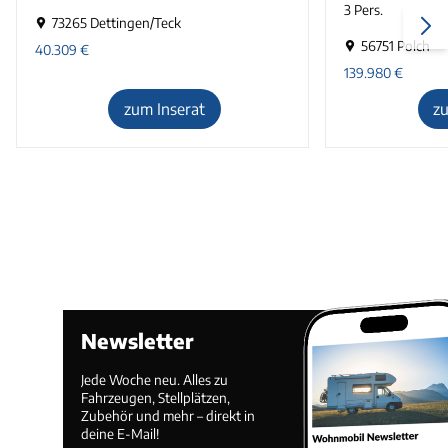
3 Pers.
73265 Dettingen/Teck
56751 Polch
40.309
€
139.980
€
zum Inserat
z
Newsletter
Jede Woche neu. Alles zu
Fahrzeugen, Stellplätzen,
Zubehör und mehr – direkt in
deine E-Mail!