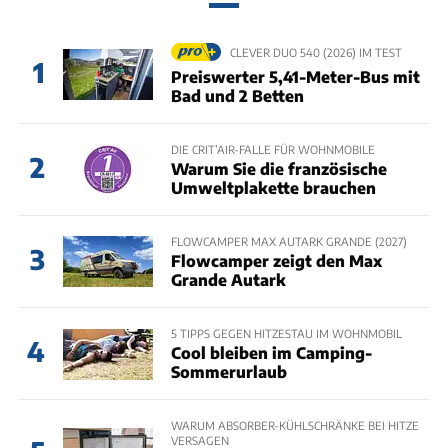
CLEVER DUO 540 (2026) IM TEST
1
Preiswerter 5,41-Meter-Bus mit
Bad und 2 Betten
DIE CRIT’AIR-FALLE FÜR WOHNMOBILE
2
Warum Sie die französische
Umweltplakette brauchen
FLOWCAMPER MAX AUTARK GRANDE (2027)
3
Flowcamper zeigt den Max
Grande Autark
5 TIPPS GEGEN HITZESTAU IM WOHNMOBIL
4
Cool bleiben im Camping-
Sommerurlaub
WARUM ABSORBER-KÜHLSCHRÄNKE BEI HITZE
VERSAGEN