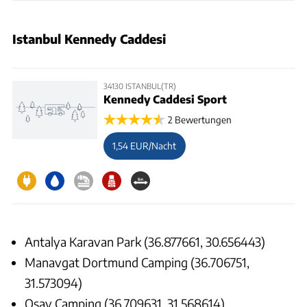
Istanbul Kennedy Caddesi
34130 ISTANBUL(TR)
Kennedy Caddesi Sport
2 Bewertungen
1,54 EUR/Nacht
Antalya Karavan Park (36.877661, 30.656443)
Manavgat Dortmund Camping (36.706751,
31.573094)
Osay Camping (36.709631, 31.568614)