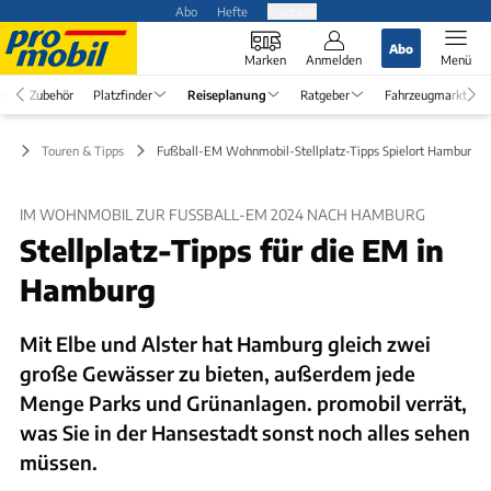
Abo
Hefte
Produkte
Abo
Marken
Anmelden
Menü
Zubehör
Platzfinder
Reiseplanung
Ratgeber
Fahrzeugmarkt
ng
Touren & Tipps
Fußball-EM Wohnmobil-Stellplatz-Tipps Spielort Hamburg 
IM WOHNMOBIL ZUR FUSSBALL-EM 2024 NACH HAMBURG
Stellplatz-Tipps für die EM in
Hamburg
Mit Elbe und Alster hat Hamburg gleich zwei
große Gewässer zu bieten, außerdem jede
Menge Parks und Grünanlagen. promobil verrät,
was Sie in der Hansestadt sonst noch alles sehen
müssen.