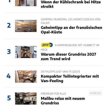
Wenn der Kühlschrank bei Hitze
streikt
CAMPING MUNICIPAL LES AJONCS SÜDLICH VON
CALAIS
2
Geheimtipp an der französischen
Opal-Küste
9 CAMPINGBUSSE MIT HUBBETT IM
3
HECK
Warum dieser Grundriss 2027
zum Trend wird
DETHLEFFS JUST VAN T5 (2027)
4
Kompakter Teilintegrierter mit
Van-Feeling
ANZEIGE
PREMIUM FÜR ALLE
5
Malibu relax mit neuem
Grundriss