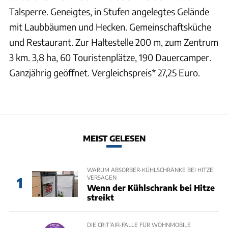
Talsperre. Geneigtes, in Stufen angelegtes Gelände
mit Laubbäumen und Hecken. Gemeinschaftsküche
und Restaurant. Zur Haltestelle 200 m, zum Zentrum
3 km. 3,8 ha, 60 Touristenplätze, 190 Dauercamper.
Ganzjährig geöffnet. Vergleichspreis* 27,25 Euro.
MEIST GELESEN
WARUM ABSORBER-KÜHLSCHRÄNKE BEI HITZE
VERSAGEN
1
Wenn der Kühlschrank bei Hitze
streikt
DIE CRIT’AIR-FALLE FÜR WOHNMOBILE