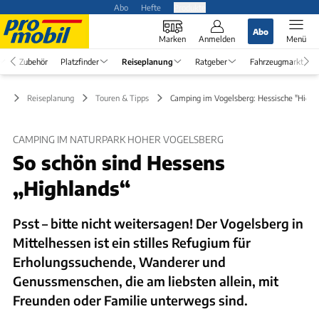
Abo
Hefte
Produkte
Abo
Marken
Anmelden
Menü
Zubehör
Platzfinder
Reiseplanung
Ratgeber
Fahrzeugmarkt
Reiseplanung
Touren & Tipps
Camping im Vogelsberg: Hessische "Highl
CAMPING IM NATURPARK HOHER VOGELSBERG
So schön sind Hessens
„Highlands“
Psst – bitte nicht weitersagen! Der Vogelsberg in
Mittelhessen ist ein stilles Refugium für
Erholungssuchende, Wanderer und
Genussmenschen, die am liebsten allein, mit
Freunden oder Familie unterwegs sind.