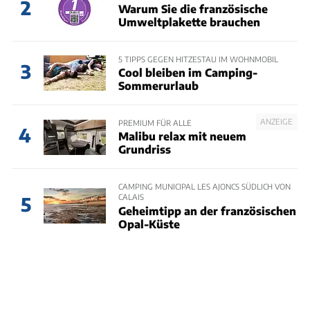
2
Warum Sie die französische
Umweltplakette brauchen
5 TIPPS GEGEN HITZESTAU IM WOHNMOBIL
3
Cool bleiben im Camping-
Sommerurlaub
ANZEIGE
PREMIUM FÜR ALLE
4
Malibu relax mit neuem
Grundriss
CAMPING MUNICIPAL LES AJONCS SÜDLICH VON
CALAIS
5
Geheimtipp an der französischen
Opal-Küste