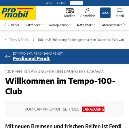
Abo
Hefte
Produkte
Abo
Marken
Anmelden
Menü
Zubehör
Platzfinder
Reiseplanung
Ratgeber
Fahrzeugmarkt
r
Tipps & Tricks
100 km/h-Zulassung für den gebrauchten Dauertest-Caravan
DIY-PROJEKT: FERDINAND FENDT
Ferdinand Fendt
100 KM/H-ZULASSUNG FÜR DEN DAUERTEST-CARAVAN
Willkommen im Tempo-100-
Club
VOM CAMPINGPROFI SEIT 1959
Mit neuen Bremsen und frischen Reifen ist Ferdi