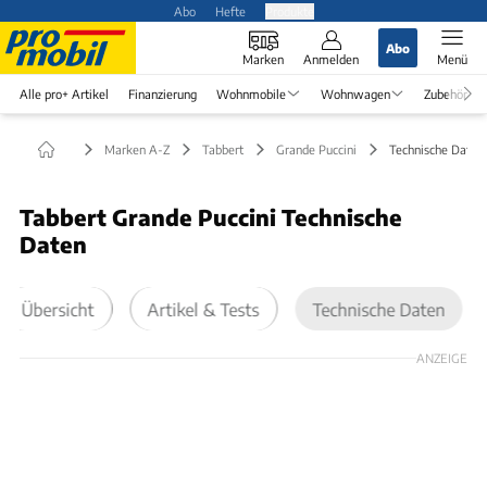
Abo
Hefte
Produkte
Abo
Marken
Anmelden
Menü
Alle pro+ Artikel
Finanzierung
Wohnmobile
Wohnwagen
Zubehör
Marken A-Z
Tabbert
Grande Puccini
Technische Daten
Tabbert Grande Puccini Technische
Daten
Übersicht
Artikel & Tests
Technische Daten
ANZEIGE