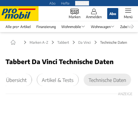
Abo
Hefte
Produkte
Abo
Marken
Anmelden
Menü
Alle pro+ Artikel
Finanzierung
Wohnmobile
Wohnwagen
Zubehör
Marken A-Z
Tabbert
Da Vinci
Technische Daten
Tabbert Da Vinci Technische Daten
Übersicht
Artikel & Tests
Technische Daten
ANZEIGE