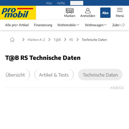
Abo
Hefte
Produkte
Abo
Marken
Anmelden
Menü
Alle pro+ Artikel
Finanzierung
Wohnmobile
Wohnwagen
Zubehör
Marken A-Z
T@B
RS
Technische Daten
T@B RS Technische Daten
Übersicht
Artikel & Tests
Technische Daten
ANZEIGE