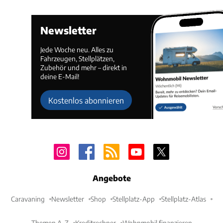
Newsletter
Jede Woche neu. Alles zu
Fahrzeugen, Stellplätzen,
Zubehör und mehr – direkt in
deine E-Mail!
Kostenlos abonnieren
Angebote
Caravaning
Newsletter
Shop
Stellplatz-App
Stellplatz-Atlas
Themen A-Z
Kreditrechner
Wohnmobil finanzieren