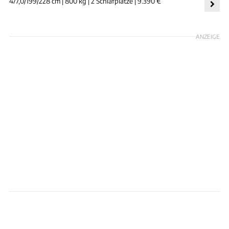
477,0/199/228 cm | 800 kg | 2 Schlafplätze | 9.390 €
ANZEIGE