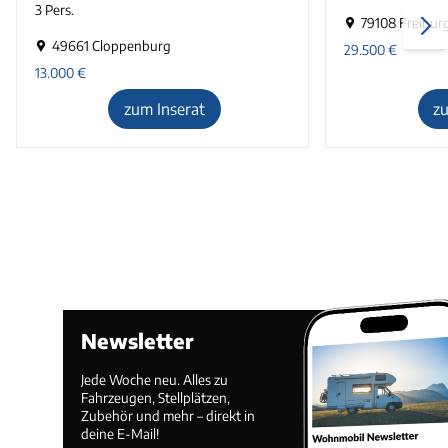
3 Pers.
79108 Freibur
49661 Cloppenburg
29.500
€
13.000
€
zum Inserat
z
Newsletter
Jede Woche neu. Alles zu
Fahrzeugen, Stellplätzen,
Zubehör und mehr – direkt in
deine E-Mail!