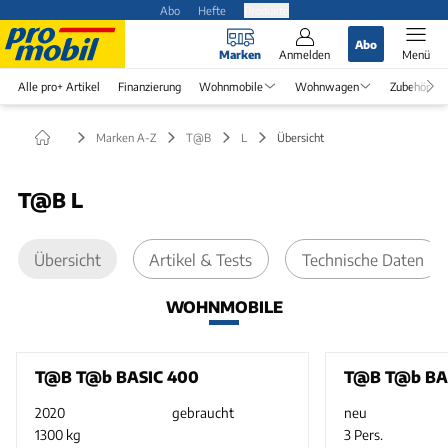
Abo
Hefte
Produkte
Abo
Marken
Anmelden
Menü
Alle pro+ Artikel
Finanzierung
Wohnmobile
Wohnwagen
Zubehör
Marken A-Z
T@B
L
Übersicht
T@B L
Übersicht
Artikel & Tests
Technische Daten
WOHNMOBILE
T@B T@b BASIC 400
T@B T@b BA
2020
gebraucht
neu
1300 kg
3 Pers.