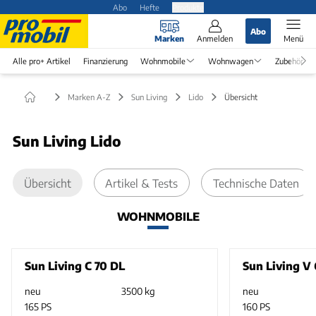
Abo
Hefte
Produkte
Abo
Marken
Anmelden
Menü
Alle pro+ Artikel
Finanzierung
Wohnmobile
Wohnwagen
Zubehör
Marken A-Z
Sun Living
Lido
Übersicht
Sun Living Lido
Übersicht
Artikel & Tests
Technische Daten
WOHNMOBILE
Sun Living C 70 DL
Sun Living V
neu
3500 kg
neu
165 PS
160 PS