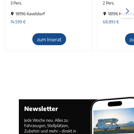
3 Pers.
2 Pers.
18196 Kavelstorf
18196 Kavelsto
74.599
€
68.893
€
zum Inserat
z
Newsletter
Jede Woche neu. Alles zu
Fahrzeugen, Stellplätzen,
Zubehör und mehr – direkt in