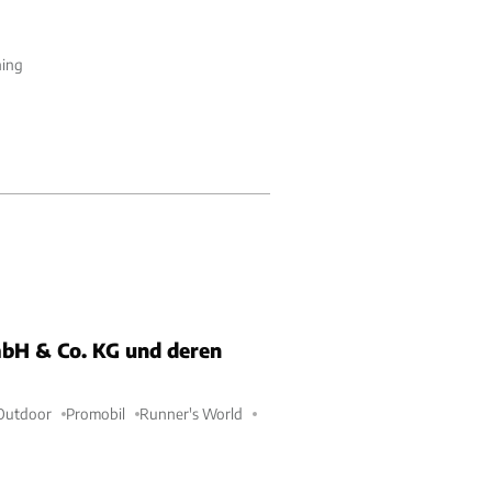
ning
bH & Co. KG und deren
Outdoor
Promobil
Runner's World