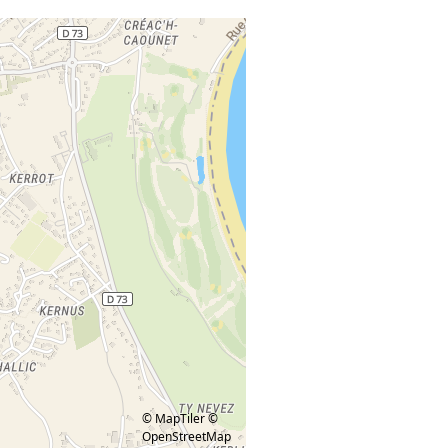
© MapTiler
©
OpenStreetMap