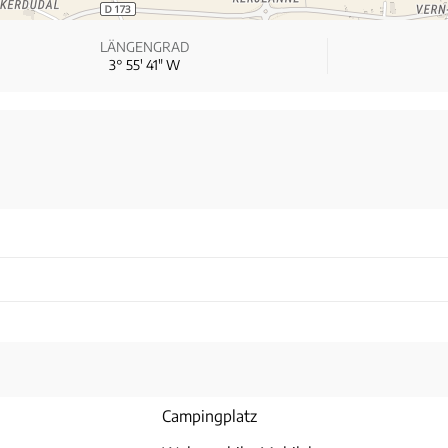
LÄNGENGRAD
3° 55′ 41″ W
Campingplatz