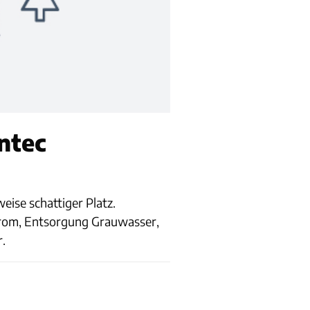
antec
eise schattiger Platz.
trom, Entsorgung Grauwasser,
.