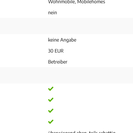
Wohnmobile, Mobilehomes
nein
keine Angabe
30 EUR
Betreiber
überwiegend eben, teils schattig